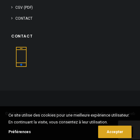
CGV (PDF)
CONTACT
CONTACT
©2004-2025 Tous droits réservés • ACTIDIS SRL • Studio graphique, web
Ce site utilise des cookies pour une meilleure expérience utilisateur.
design, print
En continuant la visite, vous consentez à leur utilisation.
Préférences
Accepter