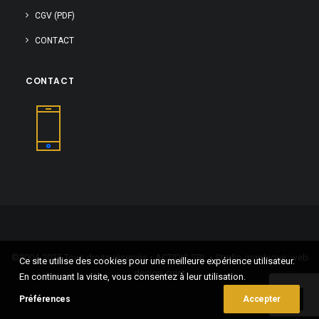
CGV (PDF)
CONTACT
CONTACT
©2004-2025 Tous droits réservés • ACTIDIS SRL • Studio graphique, web
Ce site utilise des cookies pour une meilleure expérience utilisateur.
design, print
En continuant la visite, vous consentez à leur utilisation.
Préférences
Accepter