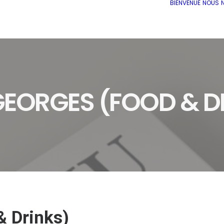
BIENVENUE
NOUS
 GEORGES (FOOD & D
& Drinks)