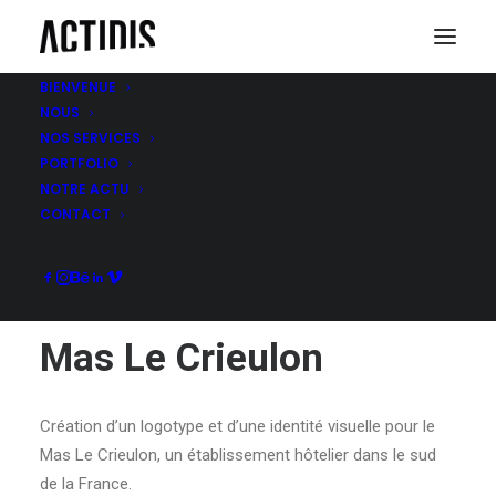
BIENVENUE
NOUS
NOS SERVICES
MAS LE CRIEULON
PORTFOLIO
NOTRE ACTU
CONTACT
Mas Le Crieulon
Création d’un logotype et d’une identité visuelle pour le
Mas Le Crieulon, un établissement hôtelier dans le sud
de la France.