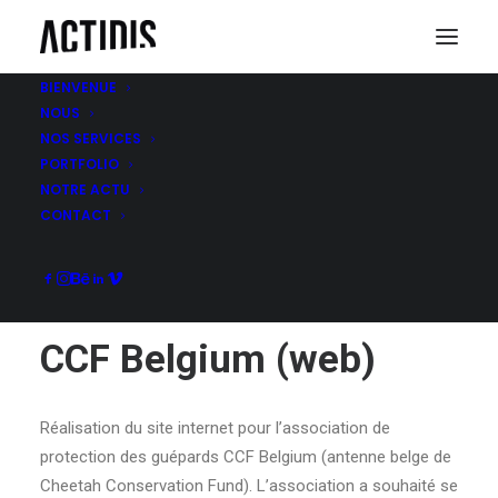
BIENVENUE
NOUS
NOS SERVICES
CCF BELGIUM (WEB)
PORTFOLIO
NOTRE ACTU
CONTACT
CCF Belgium (web)
Réalisation du site internet pour l’association de
protection des guépards CCF Belgium (antenne belge de
Cheetah Conservation Fund). L’association a souhaité se