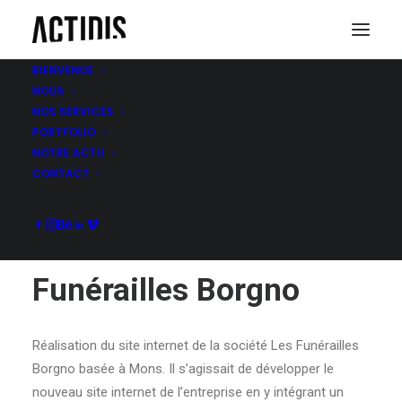
BIENVENUE
NOUS
NOS SERVICES
FUNÉRAILLES BORGNO
PORTFOLIO
NOTRE ACTU
CONTACT
Funérailles Borgno
Réalisation du site internet de la société Les Funérailles
Borgno basée à Mons. Il s’agissait de développer le
nouveau site internet de l’entreprise en y intégrant un