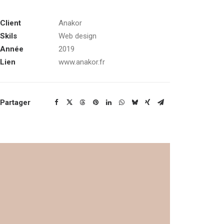
Client
Anakor
Skils
Web design
Année
2019
Lien
www.anakor.fr
Partager