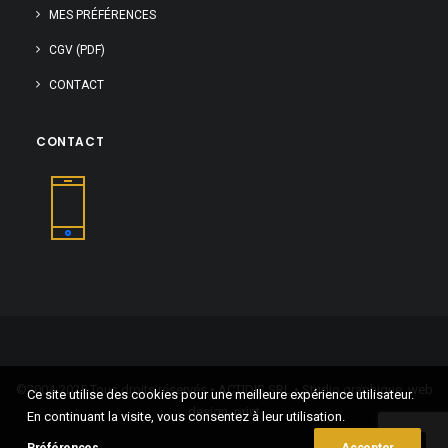
MES PRÉFÉRENCES
CGV (PDF)
CONTACT
CONTACT
©2004-2025 Tous droits réservés • ACTIDIS SRL • Studio graphique, web
Ce site utilise des cookies pour une meilleure expérience utilisateur.
design, print
En continuant la visite, vous consentez à leur utilisation.