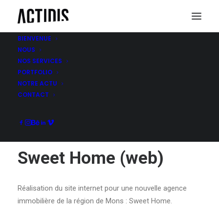
BIENVENUE
NOUS
NOS SERVICES
SWEET HOME (WEB)
PORTFOLIO
NOTRE ACTU
CONTACT
Sweet Home (web)
Réalisation du site internet pour une nouvelle agence
immobilière de la région de Mons : Sweet Home.